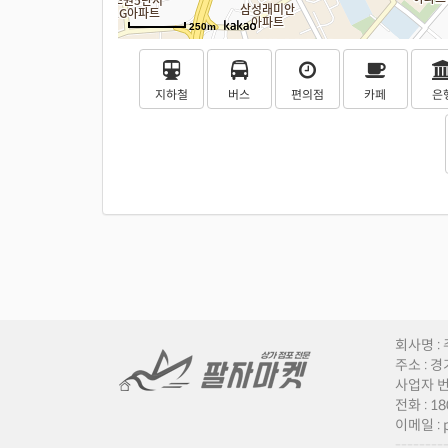
250m
지하철
버스
편의점
카페
은
회사명 :
주소 : 
사업자 번호
전화 : 18
이메일 : 
--------