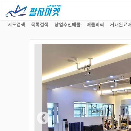
지도검색
목록검색
창업추천매물
매물의뢰
거래완료