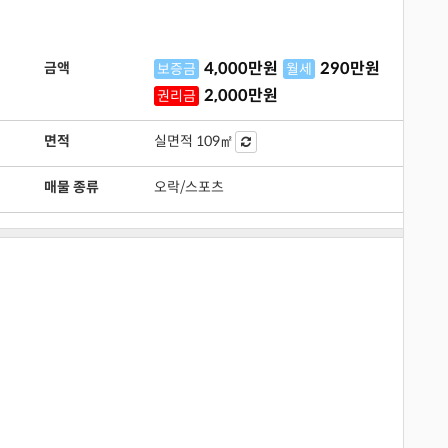
4,000
만원
290
만원
금액
보증금
월세
2,000
만원
권리금
면적
실면적
109㎡
매물 종류
오락/스포츠