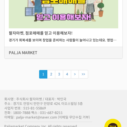
팔자마켓, 점포매매를 믿고 이용해보자!
​ 경기가 회복세를 보이며 창업을 준비하는 사람들이 늘어나고 있는데요. 영업시간의 제한이 없어지며 닫혀있던 소비자들의 지갑이 열려 과거와 비슷하게 매출을 올리는 가게들이 많아졌기 때문이죠. 이런 타이밍을 보고 계획했던 사업을 시작하기 위해 매장의 위치를 알아보러 부동산을 방문하실 텐데요. 중개자와 여기저기 돌아다니며 발품을 팔아봐도 마음에 드는 매물은 없고 걱정이 앞설 텐데요. 온라인 플랫폼을 통한다면 스마트폰, PC를 이용하여 집이나 직장에서 손쉽고 간편하게 월세, 보증금의 정보를 알아보는 방법에 대해 살펴보도록 하겠습니다. 갈수록 새롭게 변화하는 시대에 맞춰 부동산시장도 편리하게 바뀌고 있는데요. 바쁜 일상 속 시간에 구애를 받지 않아 여유로우며, 양도양수를 하시는 분들이 조금 더 안전하며 효율적인 거래를 만들려고 노력을 기울이고 있죠. 비대면이라는 상황에 맞춰 현장 방문을 통하지 않아도 상가의 상태, 주변 환경, 실내·외 확인이 가능합니다. 공정한 점포매매를 성사시키기 위해 중개사와 이용자들을 팔자마켓이 매칭하여 만족스러운 결과를 이끌어내죠. 처음 매수/매도를 하는 분들은 상주하고 있는 전문가들의 친절한 상담을 통하여 수월한 진행이 가능합니다. 창업을 하기 위해서는 상가의 위치, 유동인구, 상권과 관리비, 보증금 등을 파악하실 텐데요. 공식 홈페이지에 접속하여 현재 등록되어 있는 점포들의 정보들을 한눈에 볼수 있습니다. 천차만별인 권리금들을 간편하게 비교하여 원하는 매장의 사업 자금을 확보하고 여유롭게 계약을 준비 할수 있죠. ​ 기존에 영업을 해오다가 개인적인 이유로 가게를 정리해야 되는데 약정기간은 남아있어 곤란한 상황에 마주하기도 하는데요. 직접 중개인들을 찾아가 맡긴다면 짧은 기간에 임차인을 찾으면 다행이지만 평균 2~3개월이라는 시간이 소요되죠. 장기적으로 이어진다면 매장의 월세, 관리비의 고정적인 지출의 부담을 떠안고 가야 되는데요. 온라인 플랫폼을 이용한다면 자체적인 마케팅을 통해 홈페이지 상단에 노출시켜 소비자들의 눈에 띄어 관심을 유도하죠. 그로 인해 신속한 매매를 연결하여 계약까지 성사시킬수 있습니다. 현재 팔자마켓은 여러 지역의 상가 건물을 보유하여 주변 인프라, 상권, 교통시설에 따라 다른 권리금들을 확인할 수 있는데요. 개인적으로 한 가지 팁을 드리자면, 배달을 전문으로 할 거라면 꼭 사람들이 많이 지나다니는 곳을 구하지 않아 월세와 보증금을 저렴하게 구해서 시작할수 있죠. 홀을 같이 겸하고 있다면 유동인구가 많은 단지안, 회사, 학교와 같은 공공시설 근처로 자리를 잡는다면 매출을 올리기 좋아 보입니다. 저희는 공인중개사 자격증을 보유한 인력들이 상주하며, 오랜 기간 쌓아온 경험과 노하우로 상담을 도와드리고 있는데요. 처음 점포매매할 때 어떤 것부터 해야 될지, 필요한 서류 등 모르는 문제들을 함께 해결해 나가기 때문에 걱정을 덜어 드립니다. 또 최근 거래가 완료된 매물들의 내역과 후기들을 투명하게 공개하여 신뢰를 바탕으로 중개하는데요. 일부 인증이 안된 대리인들이 사실과 다른 상품을 권유하거나 소비자들의 수수료를 터무니없이 착복하려는 사례들이 간혹 발생합니다. 대표님들께서도 정보와 계약방법들을 어느 정도 숙지하고 부족한 부분은 전문가를 통해 참고하여 팔자마켓에서 만족스러운 결과를 만들길 바라겠습니다.
PALJA MARKET
1
2
3
4
>
>>
회사명 : 주식회사 팔자마켓 / 대표자 : 박인국
주소 : 경기도 안양시 만안구 안양로 424, 이오스빌딩 5층
사업자 번호 : 515-81-55869
전화 : 1800-7888 팩스 : 031-687-8211
이메일 : palja-market@naver.com (이메일 무단수집 거부)
--------------------------------------------------------------
Paljamarket Company, Inc. All rights reserved.