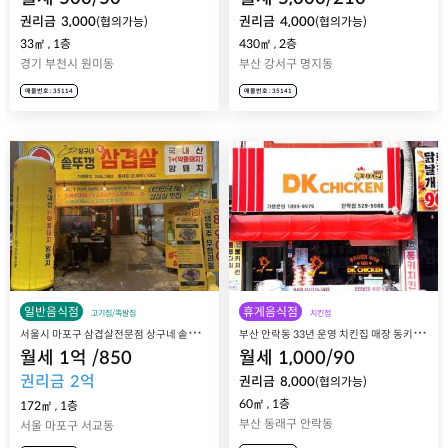
권리금
3,000
권리금
4,000
(협의가능)
(협의가능)
33㎡
,
1층
430㎡
,
2층
경기 부천시 원미동
부산 강서구 명지동
매물번호 : 35114
매물번호 : 35141
일반음식점
휴게음식점
고기집/족발집
치킨점
서
울시 마포구 삼겹살전문점 상구네 솥뚜껑 삼겹살 매장 매매 양도
부
산 안락동 33년 운영 치킨집 매장 동키치킨 안락점 매매 양도
월세
1
억
/
850
월세
1,000
/
90
권리금
2
억
권리금
8,000
(협의가능)
60㎡
,
1층
172㎡
,
1층
부산 동래구 안락동
서울 마포구 서교동