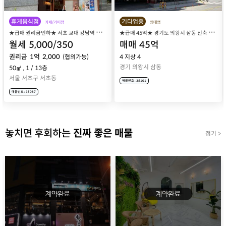
기타업종
일반음식점
임대업
기타음식점
★
급매 45억★ 경기도 의왕시 삼동 신축 4층 건물 현암빌딩 통매매 /부분 임대
★
급매 권리금인하★ 양산 명동 개인카페 창업, 소문난 분위기 맛집 아워해피시즌 매장 매매 양도양수
매매
45
억
월세
1,000
/
58
권리금
2,000
4 지상 4
(협의가능)
경기 의왕시 삼동
50㎡
,
1층
경남 양산시 명동
매물번호 : 35101
매물번호 : 35239
놓치면 후회하는
진짜 좋은 매물
접기 >