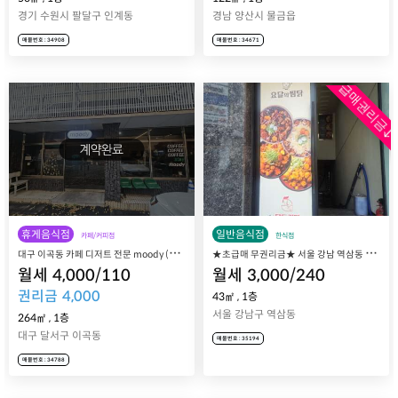
경기 수원시 팔달구 인계동
경남 양산시 물금읍
매물번호 : 34908
매물번호 : 34671
급매권리금↓
휴게음식점
일반음식점
카페/커피점
한식점
대
구 이곡동 카페 디저트 전문 moody (무디) 매장 매매 양도
★
초급매 무권리금★ 서울 강남 역삼동 찜닭 배달전문점 창업, 요달의찜닭 역삼점 매장 매매 양도양수
월세
4,000
/
110
월세
3,000
/
240
권리금
4,000
43㎡
,
1층
서울 강남구 역삼동
264㎡
,
1층
대구 달서구 이곡동
매물번호 : 35194
매물번호 : 34788