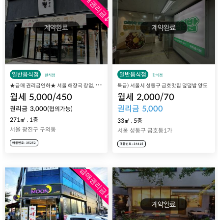
급매권리금↓
일반음식점
일반음식점
한식점
한식점
★
급매 권리금인하★ 서울 해장국 창업, 광진구 구의동 식당 더양평해장국 구의점 매매 양수양도
특급) 서울시 성동구 금호맛집 덮덮밥 양도
월세
5,000
/
450
월세
2,000
/
70
권리금
5,000
권리금
3,000
(협의가능)
271㎡
,
1층
33㎡
,
5층
서울 광진구 구의동
서울 성동구 금호동1가
매물번호 : 35252
매물번호 : 34615
급매권리금↓