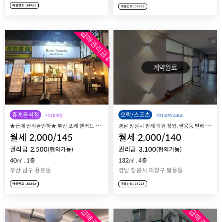
매물번호 : 34951
매물번호 : 34782
급매권리금↓
휴게음식점
오락/스포츠
기타휴게점
기타 오락/스포츠
★
급매 권리금인하★ 부산 포케 셀러드 창업, 남구 용호동 보울담다 포케&샐러드 매장 매매 양도양수
경
남 창원시 발레 학원 창업, 팔용동 발레 아카데미 매장 매매 양도양수
월세
2,000
/
145
월세
2,000
/
140
권리금
2,500
권리금
3,100
(협의가능)
(협의가능)
40㎡
,
1층
132㎡
,
4층
부산 남구 용호동
경남 창원시 의창구 팔용동
매물번호 : 35242
매물번호 : 35215