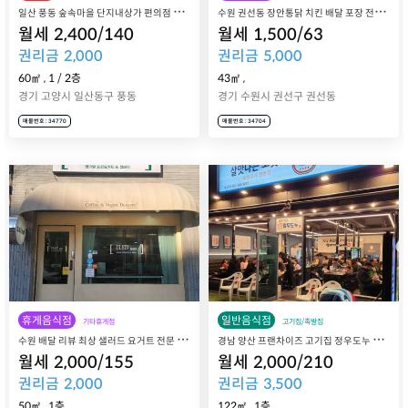
일
산 풍동 숲속마을 단지내상가 편의점 세븐일레븐 풍동숲속마을점
수
원 권선동 장안통닭 치킨 배달 포장 전문 대박집 양도 양수 매매
월세
2,400
/
140
월세
1,500
/
63
권리금
2,000
권리금
5,000
60㎡
,
1
/
2
층
43㎡
,
경기 고양시 일산동구 풍동
경기 수원시 권선구 권선동
매물번호 : 34770
매물번호 : 34704
휴게음식점
일반음식점
기타휴게점
고기집/족발집
수
원 배달 리뷰 최상 샐러드 요거트 전문 브랜드 유러즈 수원인계점 매장 매매 양도
경
남 양산 프랜차이즈 고기집 정우도누 양산 본점 매장 매매 양도양수
월세
2,000
/
155
월세
2,000
/
210
권리금
2,000
권리금
3,500
50㎡
,
1층
122㎡
,
1층