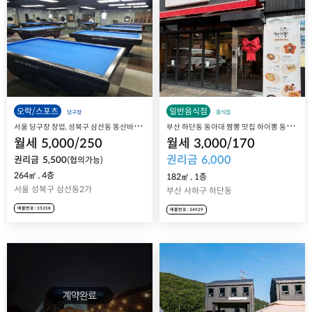
오락/스포츠
일반음식점
당구장
중식집
서
울 당구장 창업, 성북구 삼선동 똥산바지 당구장 매장 매매 양도양수
부
산 하단동 동아대 짬뽕 맛집 하이뽕 동아대점 매장 양도 매매
월세
5,000
/
250
월세
3,000
/
170
권리금
6,000
권리금
5,500
(협의가능)
264㎡
,
4층
182㎡
,
1층
서울 성북구 삼선동2가
부산 사하구 하단동
매물번호 : 35258
매물번호 : 34929