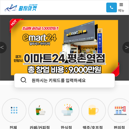
메뉴
전체
카페/커피점
한식점
맥주/호프점
편의점