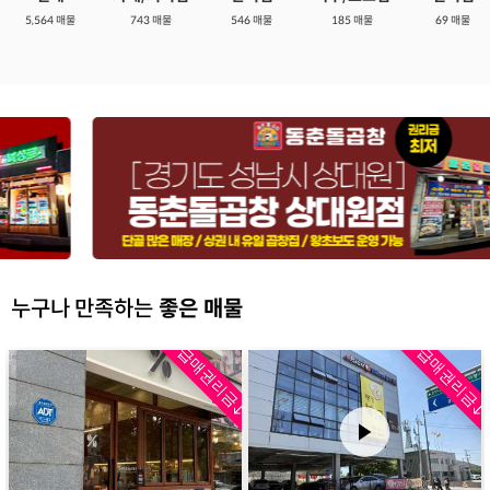
5,564 매물
743 매물
546 매물
185 매물
69 매물
누구나 만족하는
좋은 매물
↓
급매권리금↓
급매권리금↓