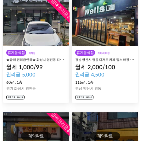
급매권리금↓
휴게음식점
휴게음식점
피자점
카페/커피점
★
급매 권리금인하★ 화성시 영천동 피자나라치킨공주 동탄영천점 매장 매매 양도 양수
경
남 양산시 명동 디저트 카페 웰스 매장 매매 양도
월세
1,000
/
99
월세
2,000
/
100
권리금
5,000
권리금
4,500
60㎡
,
1층
116㎡
,
1
층
경기 화성시 영천동
경남 양산시 명동
매물번호 : 34698
매물번호 : 34839
급매권리금↓