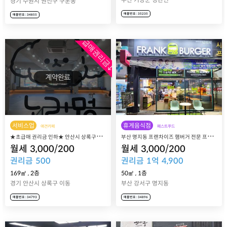
경기 수원시 권선구 구운동
매물번호 : 35235
매물번호 : 34855
급매권리금↓
서비스업
휴게음식점
애견카페
패스트푸드
★
초급매 권리금 인하★ 안산시 상록구에 위치한 애견카페 노리멍 매매
부
산 명지동 프랜차이즈 햄버거 전문 프랭크버거 명지국제신도시점 매장 매매 양도
월세
3,000
/
200
월세
3,000
/
200
권리금
500
권리금
1
억
4,900
169㎡
,
2층
50㎡
,
1층
경기 안산시 상록구 이동
부산 강서구 명지동
매물번호 : 34793
매물번호 : 34896