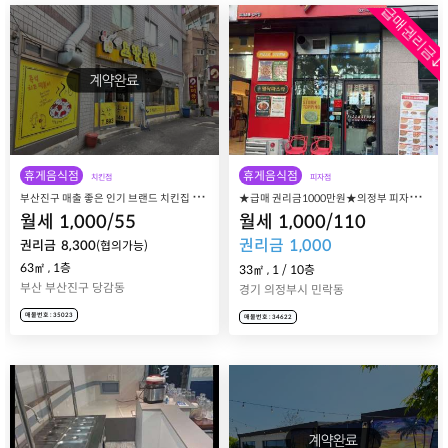
급매권리금↓
휴게음식점
휴게음식점
치킨점
피자점
부
산진구 매출 좋은 인기 브랜드 치킨집 노랑통닭 당감점 매장 매매 양도
★
급매 권리금1000만원★의정부 피자전문점 프렌차이즈 체인점 피자스톰 민락점 양도양수 피자집
월세
1,000
/
55
월세
1,000
/
110
권리금
1,000
권리금
8,300
(협의가능)
63㎡
,
1층
33㎡
,
1
/
10
층
부산 부산진구 당감동
경기 의정부시 민락동
매물번호 : 35023
매물번호 : 34622