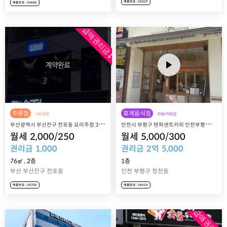
매물번호 : 35029
매물번호 : 34686
급매권리금↓
주류점
휴게음식점
기타주점
카페/커피점
부
산광역시 부산진구 전포동 요리주점 36.2 매장 매매 양도
인
천시 부평구 텐퍼센트커피 인천부평그랑힐스점 매장 매매 양도
월세
2,000
/
250
월세
5,000
/
300
권리금
1,000
권리금
2
억
5,000
76㎡
,
2층
1층
부산 부산진구 전포동
인천 부평구 청천동
매물번호 : 34700
매물번호 : 34614
급매권리금↓