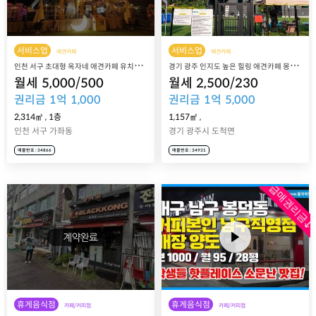
서비스업
서비스업
애견카페
애견카페
인
천 서구 초대형 옥자네 애견카페 유치원호텔미용 매장 매매 양도
경
기 광주 인지도 높은 힐링 애견카페 몽실이네 매장 매매 양도
월세
5,000
/
500
월세
2,500
/
230
권리금
1
억
1,000
권리금
1
억
5,000
2,314㎡
,
1층
1,157㎡
,
인천 서구 가좌동
경기 광주시 도척면
매물번호 : 34866
매물번호 : 34931
급매권리금↓
휴게음식점
휴게음식점
카페/커피점
카페/커피점