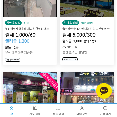
일반음식점
일반음식점
한식점
고기집/족발집
울
산 울주군 120평 대형 감성 고깃집 창업, 하와이안픽 매장 매매 양도양수
부산광역시 해운대 재송동 한식점 매도
월세
1,000
/
60
월세
5,000
/
300
권리금
1,300
권리금
3,000
(협의가능)
397㎡
,
1층
50㎡
,
1층
울산 울주군 삼남면
부산 해운대구 재송동
매물번호 : 35057
매물번호 : 34575
급매권리금↓
홈
지도검색
목록검색
나의정보
연락하기
주류점
일반음식점