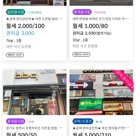
일반음식점
휴게음식점
고기집/족발집
카페/커피점
★
급매 권리금인하★ 대전 도안동 SNS 뼈삼겹살 맛집 1st.(퍼스트) 연주 매장 매매 양도
대
전 탄방동 바케트 인기 맛집 디저트 카페, 라바게트 샌드위치&커피 둔산탄방점 매매 양도
월세
2,000
/
100
월세
1,000
/
80
권리금
3,000
권리금
2,500
(협의가능)
33㎡
,
1층
76㎡
,
1층
대전 서구 탄방동
대전 서구 도안동
매물번호 : 35009
매물번호 : 34957
급매권리금↓
휴게음식점
오락/스포츠
치킨점
헬스장
경
기도 부천시 프랜차이즈 치킨집 창업, BBQ 부천원미점 매매 양도양수
★
급매 권리금인하★ 부산 명지동 PT전문 헬스장 창업, 프리미엄 PT샵 이뻐짐 멋져짐 매매 양도양수
월세
500
/
50
월세
5,000
/
210