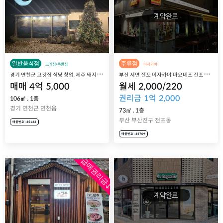
일반음식점
주류점
고기집/족발집
이자카야
경
기 연천군 고깃집 식당 창업, 제주 돼지구이 전문점 제주도치상회 매매 양도양수
부
산 서면 전포 이자카야 마요네즈 전포점 매장 매매 양도
매매
4
억
5,000
월세
2,000
/
220
권리금
1
억
2,000
106㎡
,
1층
경기 연천군 연천읍
73㎡
,
1층
부산 부산진구 전포동
매물번호 : 35134
매물번호 : 34709
급매권리금↓