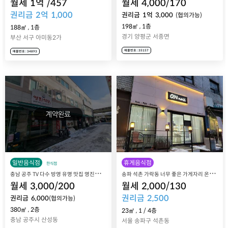
월세
1
억
/
457
월세
4,000
/
170
권리금
2
억
1,000
권리금
1
억
3,000
(협의가능)
198㎡
,
1층
188㎡
,
1층
경기 양평군 서종면
부산 서구 아미동2가
매물번호 : 35157
매물번호 : 34893
일반음식점
휴게음식점
한식점
충
남 공주 TV 다수 방영 유명 맛집 영진식당 매장 매매 양도
송
파 석촌 가락동 너무 좋은 가게자리 온네일 매장 매매 양도
월세
3,000
/
200
월세
2,000
/
130
권리금
2,500
권리금
6,000
(협의가능)
380㎡
,
2층
23㎡
,
1
/
4
층
충남 공주시 산성동
서울 송파구 석촌동