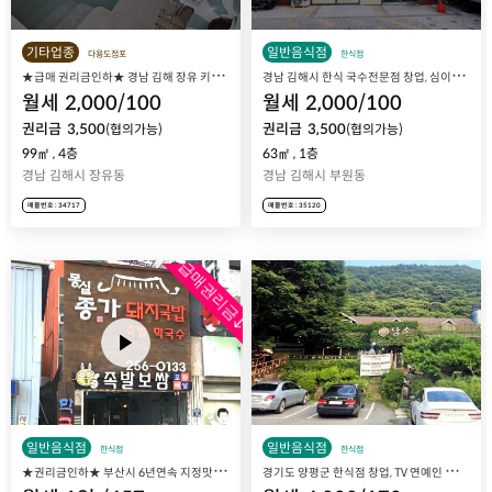
기타업종
일반음식점
다용도점포
한식점
★
급매 권리금인하★ 경남 김해 장유 키즈풀 키즈카페 그라운드풀 매장 매매 양도
경
남 김해시 한식 국수전문점 창업, 심이국수 매장 매매 양도양수
월세
2,000
/
100
월세
2,000
/
100
권리금
3,500
권리금
3,500
(협의가능)
(협의가능)
99㎡
,
4층
63㎡
,
1층
경남 김해시 장유동
경남 김해시 부원동
매물번호 : 34717
매물번호 : 35120
급매권리금↓
일반음식점
일반음식점
한식점
한식점
★
권리금인하★ 부산시 6년연속 지정맛집 몽실종가돼지국밥 매장 매매 양도
경
기도 양평군 한식점 창업, TV 연예인 유명 맛집 담소 매장 매매 양도양수