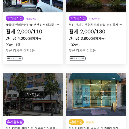
휴게음식점
휴게음식점
패스트푸드
카페/커피점
★
급매 권리금인하★ 부산 강서 대저동 토스트 가게 창업, 프랜차이즈 문토스트 대저점 매장 매매 양도양수
부
산 강서구 신호동 카페 창업, 커피를사랑하는나 매매 양도양수
월세
2,000
/
110
월세
2,000
/
130
권리금
4,000
권리금
3,800
(협의가능)
(협의가능)
93㎡
,
1층
132㎡
,
부산 강서구 대저1동
부산 강서구 신호동
매물번호 : 35193
매물번호 : 35105
휴게음식점
서비스업
네일아트
부
천 디저트 카페 창업, 여월동 디어몬드 53평 매장 매매 양도양수
부
천시 네일아트, 속눈썹, 피부관리 매장 이쁨 매매 양도