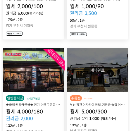
월세
2,000
/
100
월세
1,000
/
90
권리금
3,500
권리금
6,000
(협의가능)
175㎡
,
2층
50㎡
,
1층
경기 부천시 여월동
경기 부천시 원종동
매물번호 : 35203
매물번호 : 34914
급매권리금↓
일반음식점
주류점
고기집/족발집
이자카야
★
급매 권리금인하★ 경기 수원 구운동 참숯직화구이 고깃집 황금소갈비 매장 매매 양도
부
산 정관 이자카야 창업, 기장군 술집 이로리야 정관점 매장 매매 양도양수
월세
4,000
/
180
월세
5,000
/
300
권리금
2,000
권리금
1
억
1,000
(협의가능)
139㎡
,
1층
132㎡
,
1층
부산 기장군 정관면