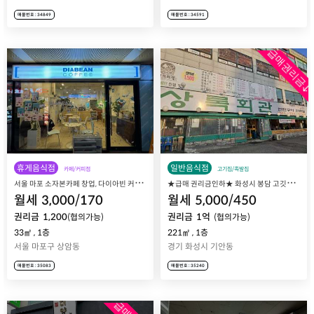
매물번호 : 34849
매물번호 : 34591
급매권리금↓
휴게음식점
일반음식점
카페/커피점
고기집/족발집
서
울 마포 소자본카페 창업, 다이아빈 커피 매장 매매 양도양수
★
급매 권리금인하★ 화성시 봉담 고깃집 창업, 기안동 해물 맛집 상록회관 봉담점 매장 매매 양도양수
월세
3,000
/
170
월세
5,000
/
450
권리금
1,200
권리금
1
억
(협의가능)
(협의가능)
33㎡
,
1층
221㎡
,
1층
서울 마포구 상암동
경기 화성시 기안동
매물번호 : 35083
매물번호 : 35240