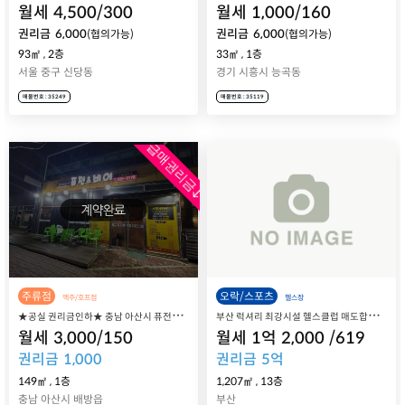
월세
4,500
/
300
월세
1,000
/
160
권리금
6,000
권리금
6,000
(협의가능)
(협의가능)
93㎡
,
2층
33㎡
,
1층
서울 중구 신당동
경기 시흥시 능곡동
매물번호 : 35249
매물번호 : 35119
급매권리금↓
주류점
오락/스포츠
맥주/호프점
헬스장
★
공실 권리금인하★ 충남 아산시 퓨전요리전문 맥주 호프집 퓨전앤비어 매장 매매 양도
부
산 럭셔리 최강시설 헬스클럽 매도합니다.
월세
3,000
/
150
월세
1
억
2,000
/
619
권리금
1,000
권리금
5
억
149㎡
,
1층
1,207㎡
,
13층
충남 아산시 배방읍
부산