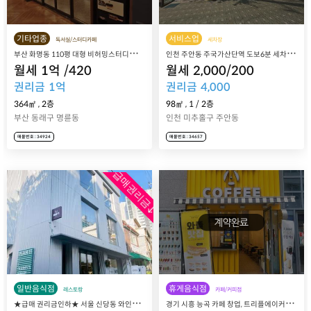
기타업종
서비스업
독서실/스터디카페
세차장
부
산 화명동 110평 대형 비허밍스터디카페 화명점 매장 매매 양도
인
천 주안동 주국가산단역 도보6분 세차장 자동차토탈샵 차맨 매장 매매 양도
월세
1
억
/
420
월세
2,000
/
200
권리금
1
억
권리금
4,000
364㎡
,
2층
98㎡
,
1
/
2
층
부산 동래구 명륜동
인천 미추홀구 주안동
매물번호 : 34924
매물번호 : 34657
급매권리금↓
일반음식점
휴게음식점
레스토랑
카페/커피점
★
급매 권리금인하★ 서울 신당동 와인바 레스토랑 창업, 20년 경력 쉐프 요리 맛집 해리스 매장 매매 양도양수
경
기 시흥 능곡 카페 창업, 트리플에이커피 능곡점 매장 매매 양도양수