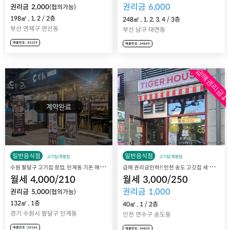
권리금
6,000
권리금
2,000
(협의가능)
198㎡
,
1, 2
/
2
층
248㎡
,
1, 2, 3, 4
/
3
층
부산 연제구 연산동
부산 남구 대연동
매물번호 : 35229
매물번호 : 34869
급매권리금↓
일반음식점
일반음식점
고기집/족발집
고기집/족발집
수
원 팔달구 고기집 창업, 인계동 기돈 매장 매매 양도양수
급
매 권리금인하!! 인천 송도 고깃집 새 시설 거의 그냥 드리겠습니다
월세
4,000
/
210
월세
3,000
/
250
권리금
1,000
권리금
5,000
(협의가능)
132㎡
,
1층
40㎡
,
1
/
2
층
경기 수원시 팔달구 인계동
인천 연수구 송도동
매물번호 : 35166
매물번호 : 34835