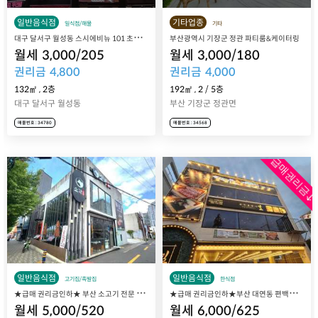
일반음식점
기타업종
일식점/해물
기타
대
구 달서구 월성동 스시에비뉴 101 초밥 일식집 매매 양도
부산광역시 기장군 정관 파티룸&케이터링
월세
3,000
/
205
월세
3,000
/
180
권리금
4,800
권리금
4,000
132㎡
,
2층
192㎡
,
2
/
5
층
대구 달서구 월성동
부산 기장군 정관면
매물번호 : 34780
매물번호 : 34568
급매권리금↓
일반음식점
일반음식점
고기집/족발집
한식점
★
급매 권리금인하★ 부산 소고기 전문 고기집 창업, 연제구 연산동 2층 통건물 소각 연산점 매장 매매 양도양수
★
급매 권리금인하★부산 대연동 편백나무찜 전문점 길세이로무시 대연점 매장 매매 양도
월세
5,000
/
520
월세
6,000
/
625