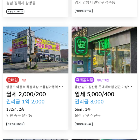
경기 안양시 만안구 석수동
경남 김해시 삼방동
매물번호 : 34960
매물번호 : 34716
판매업
휴게음식점
의류
카페/커피점
영
종도 아동복 독점매장 보물섬아동복 영종점 매매
울
산 남구 삼산동 롯데백화점 인근 가성비 카페 맛집, 그레이피플 매매 양도양수
월세
2,000
/
200
월세
5,000
/
400
권리금
1
억
2,000
권리금
8,000
182㎡
,
2층
66㎡
,
1층
인천 중구 운남동
울산 남구 삼산동
매물번호 : 34795
매물번호 : 34617