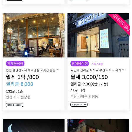
급매권리금↓
휴게음식점
휴게음식점
카페/커피점
인
천 검단신도시 제주냉삼 고깃집 함촌가든 매장 매매 양도
★
급매 권리금 최저★ 부산 사하구 저가 카페 창업, 프랜차이즈 하이오커피 괴정역점 매장 매매 양도양수
월세
1
억
/
800
월세
3,000
/
150
권리금
8,000
권리금
9,000
(협의가능)
26㎡
,
1층
132㎡
,
1층
부산 사하구 괴정동
인천 서구 원당동
매물번호 : 35233
매물번호 : 34781