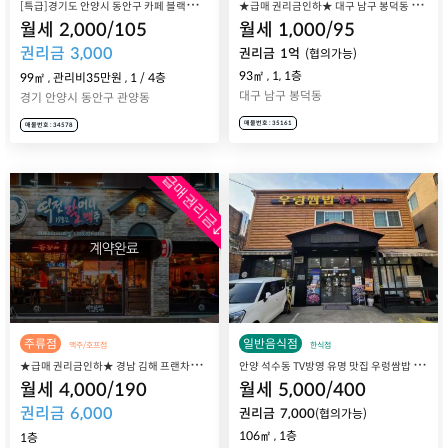
[
특급]경기도 안양시 동안구 카페 블랙콩 매장 매매 양도
★
급매 권리금인하★ 대구 남구 봉덕동 카페 창업, 커피본인 남구직영점 매매 양도양수
월세
2,000
/
105
월세
1,000
/
95
권리금
3,000
권리금
1
억
(협의가능)
93㎡
,
1, 1층
99㎡
,
관리비35만원
,
1
/
4
층
대구 남구 봉덕동
경기 안양시 동안구 관양동
매물번호 : 35161
매물번호 : 34578
급매권리금↓
주류점
일반음식점
맥주/호프점
한식점
★
급매 권리금인하★ 경남 김해 프랜차이즈 역전할머니맥주 인제대점 매장 매매 양도
안
양 석수동 TV방영 유명 맛집 우렁쌈밥 이가네 매장 매매 양도
월세
4,000
/
190
월세
5,000
/
400
권리금
6,000
권리금
7,000
(협의가능)
106㎡
,
1층
1층