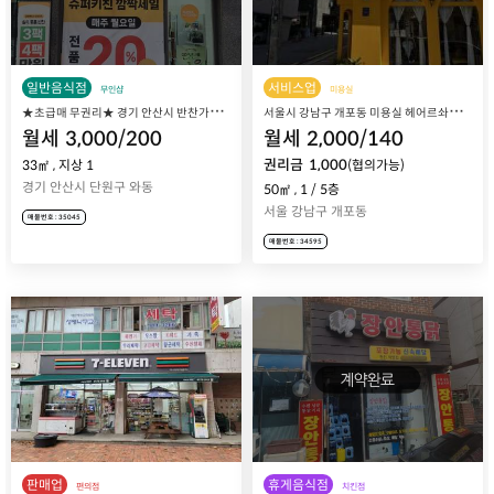
일반음식점
서비스업
무인샵
미용실
★
초급매 무권리★ 경기 안산시 반찬가게 창업, 24시 무인샵 프랜차이즈 슈퍼키친 안산초지역점 매장 매매 양도양수
서
울시 강남구 개포동 미용실 헤어르솨마 양도양수
월세
3,000
/
200
월세
2,000
/
140
권리금
1,000
33㎡
,
지상 1
(협의가능)
경기 안산시 단원구 와동
50㎡
,
1
/
5
층
서울 강남구 개포동
매물번호 : 35045
매물번호 : 34595
판매업
휴게음식점
편의점
치킨점