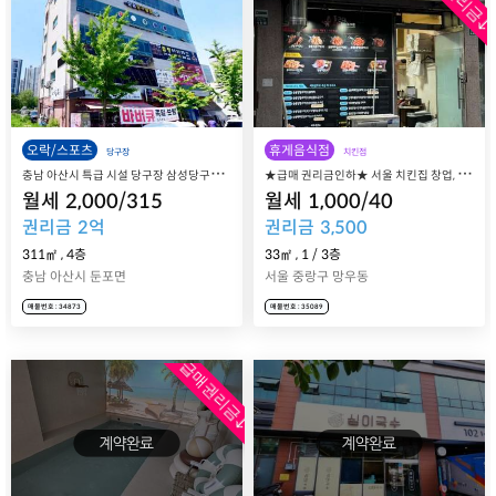
오락/스포츠
휴게음식점
당구장
치킨점
충
남 아산시 특급 시설 당구장 삼성당구클럽 매장 매매 양도
★
급매 권리금인하★ 서울 치킨집 창업, 중랑구 상봉동 망우동 상권 동근이 숯불두마리치킨 상봉점 매장 매매 양도양수
월세
2,000
/
315
월세
1,000
/
40
권리금
2
억
권리금
3,500
311㎡
,
4층
33㎡
,
1
/
3
층
충남 아산시 둔포면
서울 중랑구 망우동
매물번호 : 34873
매물번호 : 35089
급매권리금↓