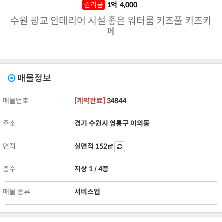
권리금
1
억
4,000
수원 광교 인테리어 시설 좋은 워터룸 키즈풀 키즈카
페
매물정보
매물번호
[
계약완료
]
34844
주소
경기 수원시 영통구 이의동
면적
실면적
152㎡
층수
지상 1
/
4
층
매물 종류
서비스업