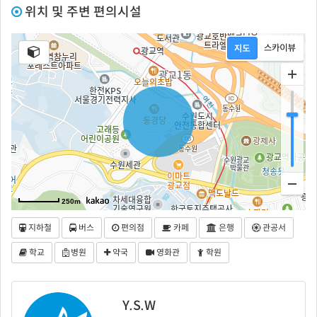
위치 및 주변 편의시설
250m
지하철
버스
편의점
카페
은행
관공서
학교
병원
약국
영화관
학원
Y.S.W