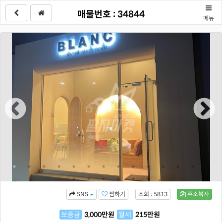
매물번호 : 34844
메뉴
찜하기
조회 : 5813
주소복사
SNS
보증금
3,000
만원
월세
215
만원