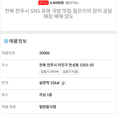
권리금
4,500
만원
(협의가능)
전북 전주시 SNS 유명 국밥 맛집 젊은이의 양지 곰탕
매장 매매 양도
매물정보
매물번호
35006
주소
전북 전주시 덕진구 만성동 1355-25
길찾기:네이버
길찾기:티맵
면적
실면적
126㎡
층수
지상 1층
매물 종류
일반음식점