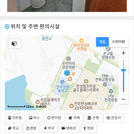
위치 및 주변 편의시설
250m
지하철
버스
편의점
카페
은행
관공서
학교
병원
약국
영화관
학원