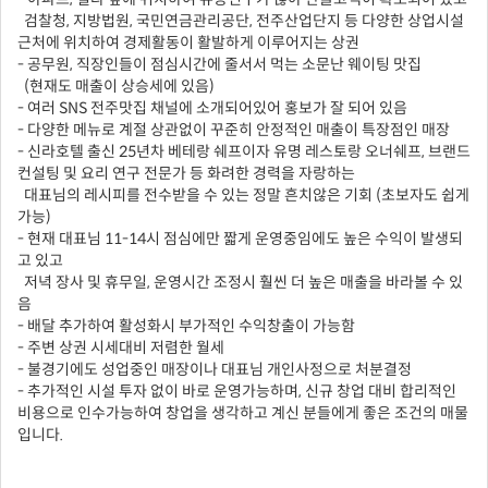
검찰청, 지방법원, 국민연금관리공단, 전주산업단지 등 다양한 상업시설
근처에 위치하여 경제활동이 활발하게 이루어지는 상권
- 공무원, 직장인들이 점심시간에 줄서서 먹는 소문난 웨이팅 맛집
(현재도 매출이 상승세에 있음)
- 여러 SNS 전주맛집 채널에 소개되어있어 홍보가 잘 되어 있음
- 다양한 메뉴로 계절 상관없이 꾸준히 안정적인 매출이 특장점인 매장
- 신라호텔 출신 25년차 베테랑 쉐프이자 유명 레스토랑 오너쉐프, 브랜드
컨설팅 및 요리 연구 전문가 등 화려한 경력을 자랑하는
대표님의 레시피를 전수받을 수 있는 정말 흔치않은 기회 (초보자도 쉽게
가능)
- 현재 대표님 11-14시 점심에만 짧게 운영중임에도 높은 수익이 발생되
고 있고
저녁 장사 및 휴무일, 운영시간 조정시 훨씬 더 높은 매출을 바라볼 수 있
음
- 배달 추가하여 활성화시 부가적인 수익창출이 가능함
- 주변 상권 시세대비 저렴한 월세
- 불경기에도 성업중인 매장이나 대표님 개인사정으로 처분결정
- 추가적인 시설 투자 없이 바로 운영가능하며, 신규 창업 대비 합리적인
비용으로 인수가능하여 창업을 생각하고 계신 분들에게 좋은 조건의 매물
입니다.