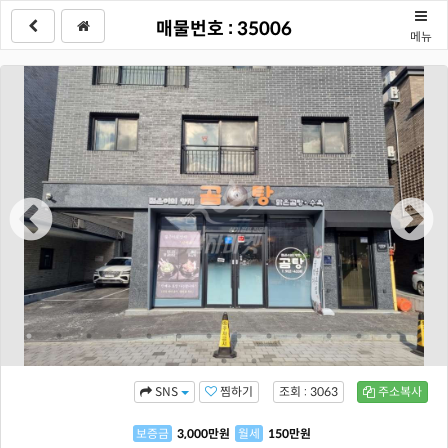
매물번호 : 35006
메뉴
찜하기
조회 : 3063
주소복사
SNS
보증금
3,000
만원
월세
150
만원