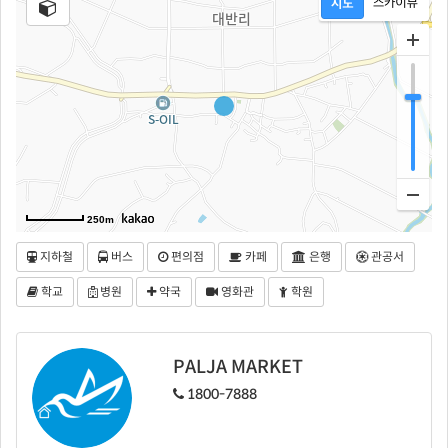
250m
지하철
버스
편의점
카페
은행
관공서
학교
병원
약국
영화관
학원
PALJA MARKET
1800-7888