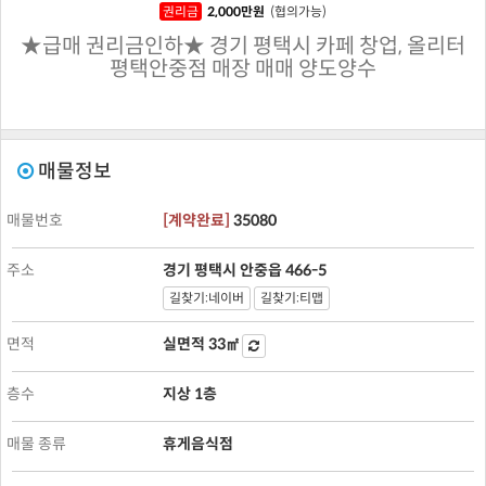
권리금
2,000
만원
(협의가능)
★급매 권리금인하★ 경기 평택시 카페 창업, 올리터
평택안중점 매장 매매 양도양수
매물정보
매물번호
[
계약완료
]
35080
주소
경기 평택시 안중읍 466-5
길찾기:네이버
길찾기:티맵
면적
실면적
33㎡
층수
지상 1층
매물 종류
휴게음식점