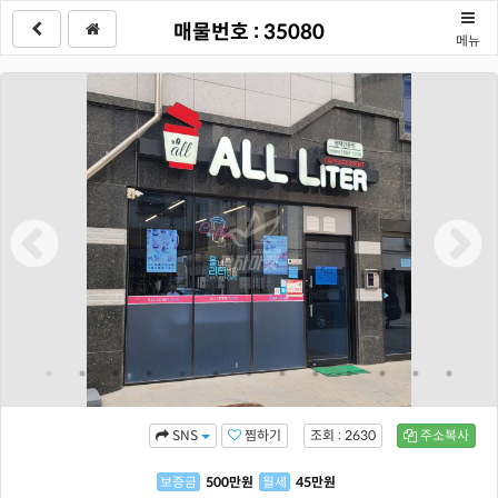
매물번호 : 35080
메뉴
찜하기
조회 : 2630
주소복사
SNS
보증금
500
만원
월세
45
만원