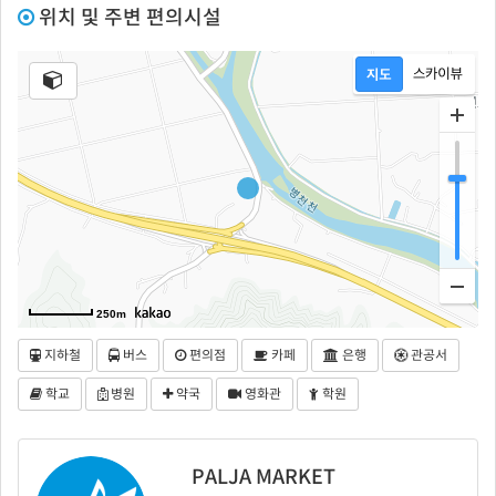
위치 및 주변 편의시설
250m
지하철
버스
편의점
카페
은행
관공서
학교
병원
약국
영화관
학원
PALJA MARKET