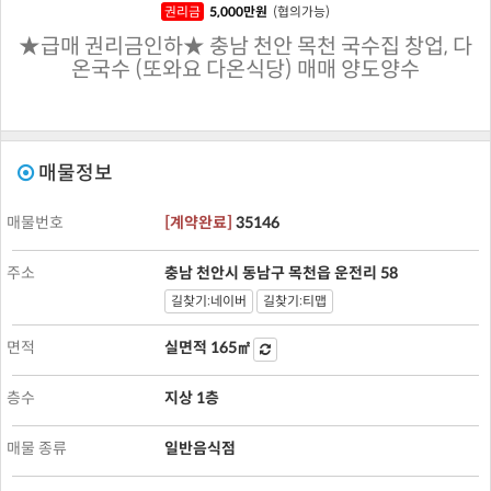
권리금
5,000
만원
(협의가능)
★급매 권리금인하★ 충남 천안 목천 국수집 창업, 다
온국수 (또와요 다온식당) 매매 양도양수
매물정보
매물번호
[
계약완료
]
35146
주소
충남 천안시 동남구 목천읍 운전리 58
길찾기:네이버
길찾기:티맵
면적
실면적
165㎡
층수
지상 1층
매물 종류
일반음식점