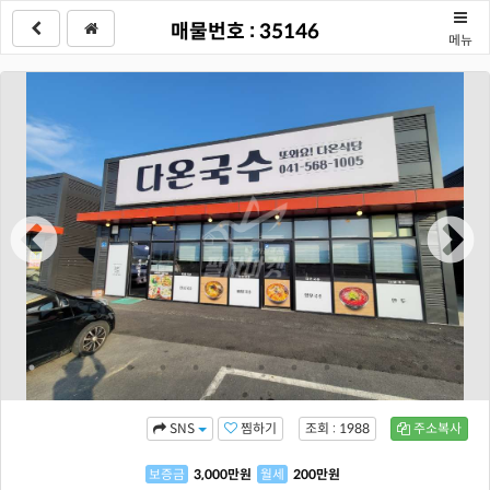
매물번호 : 35146
메뉴
찜하기
조회 : 1988
주소복사
SNS
보증금
3,000
만원
월세
200
만원