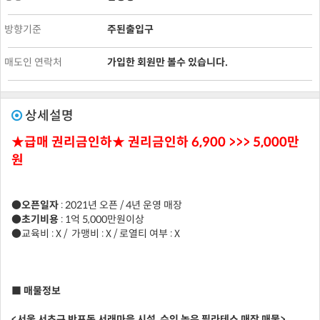
방향기준
주된출입구
매도인 연락처
가입한 회원만 볼수 있습니다.
상세설명
★급매 권리금인하★ 권리금인하 6,900 >>> 5,000만
원
●오픈일자
: 2021년 오픈 / 4년 운영 매장
●초기비용
: 1억 5,000만원이상
●교육비 : X / 가맹비 : X / 로열티 여부 : X
■ 매물정보
<서울 서초구 반포동 서래마을 시설, 수익 높은 필라테스 매장 매물>