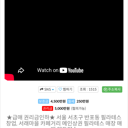
찜하기
조회 : 1515
주소복사
SNS
보증금
4,500
만원
월세
250
만원
권리금
5,000
만원
(협의가능)
★급매 권리금인하★ 서울 서초구 반포동 필라테스
창업, 서래마을 카페거리 메인상권 필라테스 매장 매