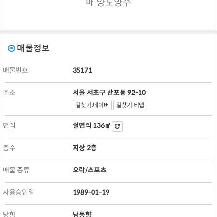
매 양도양수
매물정보
매물번호
35171
주소
서울 서초구 반포동 92-10
길찾기:네이버
길찾기:티맵
면적
실면적
136㎡
층수
지상 2층
매물 종류
오락/스포츠
사용승인일
1989-01-19
방향
남동향