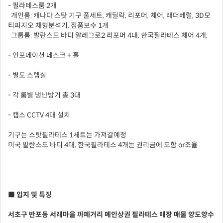
- 필라테스룸 2개
개인룸: 캐나다 스탓 기구 풀세트, 캐딜락, 리포머, 체어, 래더베럴, 3D모
티피지오 채형분석기, 정품보수 1개
그룹룸: 발란스드 바디 알레그로2 리포머 4대, 한국필라테스 체어 4개,
- 인포메이션 데스크 + 홀
- 별도 스텝실
- 각 룸별 냉난방기 총 3대
- 캡스 CCTV 4대 설치
기구는 스탓필라테스 1세트는 가져갈예정
미국 발란스드 바디 4대, 한국필라테스 4개는 권리금에 포함 or조율
■ 입지 및 특징
서초구 반포동 서래마을 까페거리 메인상권 필라테스 매장 매물 양도양수