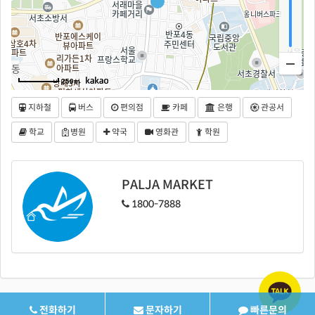
250m
지하철
버스
편의점
카페
은행
관공서
학교
병원
약국
영화관
학원
PALJA MARKET
1800-7888
전화하기
문자하기
빠른문의